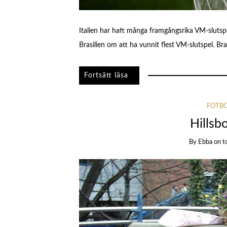
Italien har haft många framgångsrika VM-sluts
Brasilien om att ha vunnit flest VM-slutspel. Bra
FOTB
Hillsb
By
Ebba
on
t