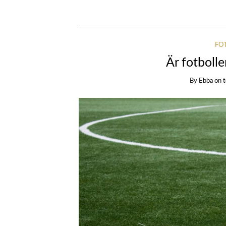
FOT
Är fotbollen
By
Ebba
on