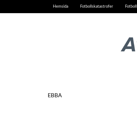
Hemsida
Fotbollskatastrofer
Fotbol
EBBA