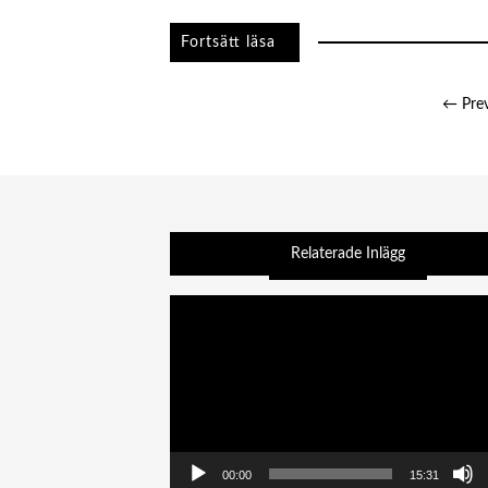
Sidnumrering
← Pre
för
inlägg
Videospelare
00:00
15:31