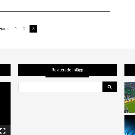
vious
1
2
3
Search
for: