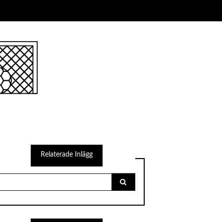
Search
for: