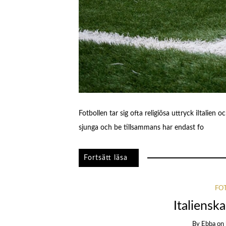
Fotbollen tar sig ofta religiösa uttryck iItalien o
sjunga och be tillsammans har endast fo
FOT
Italiens
By
Ebba
on